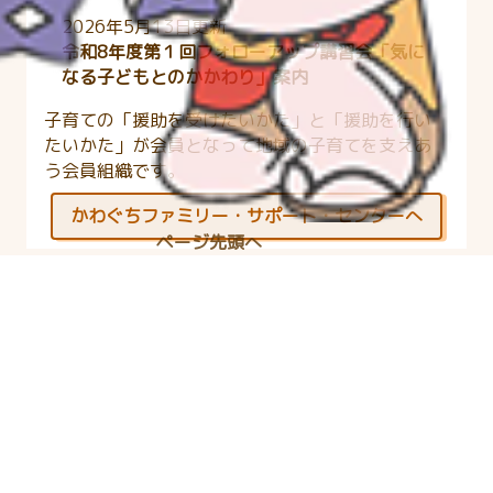
2026年5月13日更新
令和8年度第１回フォローアップ講習会「気に
なる子どもとのかかわり」案内
子育ての「援助を受けたいかた」と「援助を行い
たいかた」が会員となって地域の子育てを支えあ
う会員組織です。
かわぐちファミリー・サポート・センターへ
ページ先頭へ
育児サークル
2026年4月16日更新
新しい育児サークル「そのまんま」の登録が
ありました