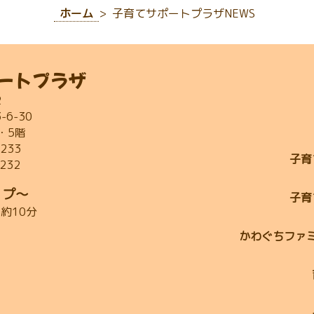
ジ
ジ
ジ
ジ
ジ
ジ
ジ
ジ
ジ
ホーム
子育てサポートプラザNEWS
ートプラザ
2
6-30
・5階
2233
子育
2232
ップ～
子育
約10分
かわぐちファ