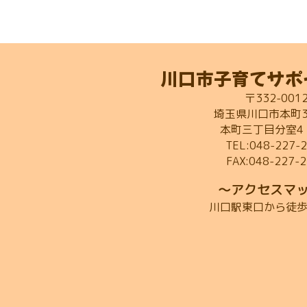
の
ペ
ー
川口市子育てサポ
ジ
〒332-001
埼玉県川口市本町3-
送
本町三丁目分室4
り
TEL:048-227-
FAX:048-227-
～アクセスマ
川口駅東口から徒歩