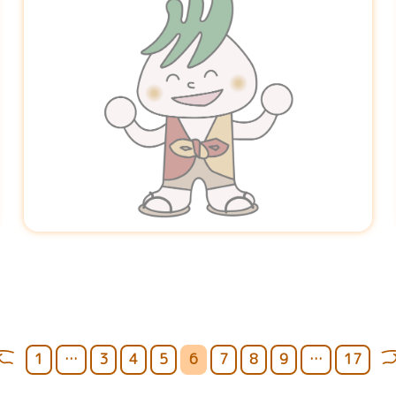
前
ペ
ペ
ペ
ペ
ペ
ペ
ペ
ペ
ペ
次
1
…
3
4
5
6
7
8
9
…
17
へ
ー
ー
ー
ー
ー
ー
ー
ー
ー
へ