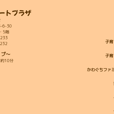
ートプラザ
2
6-30
・5階
2233
子育
2232
ップ～
子育
約10分
かわぐちファ