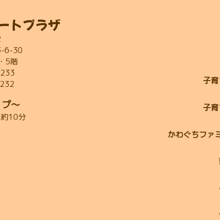
ートプラザ
2
6-30
・5階
2233
子育
2232
ップ～
子育
約10分
かわぐちファ