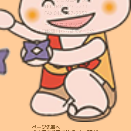
送
TEL:048-227-2233
FAX:048-227-2232
り
～アクセスマップ～
川口駅東口から徒歩約10分
ページ先頭へ