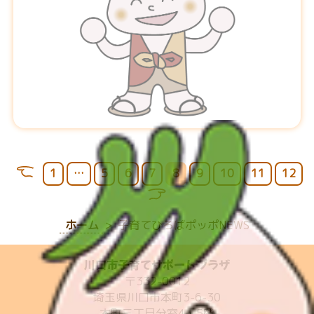
投
前
ペ
ペ
ペ
ペ
ペ
ペ
ペ
ペ
ペ
1
…
5
6
7
8
9
10
11
12
へ
ー
ー
ー
ー
ー
ー
ー
ー
ー
次
稿
ジ
ジ
ジ
ジ
ジ
ジ
ジ
ジ
ジ
へ
の
ホーム
子育てひろばポッポNEWS
ペ
川口市子育てサポートプラザ
ー
〒332-0012
ジ
埼玉県川口市本町3-6-30
本町三丁目分室4・5階