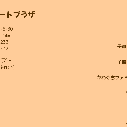
ートプラザ
2
6-30
・5階
2233
子育
2232
ップ～
子育
約10分
かわぐちファ