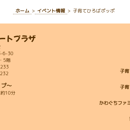
ホーム
イベント情報
子育てひろばポッポ
ートプラザ
2
6-30
・5階
2233
子育
2232
ップ～
子育
約10分
かわぐちファ